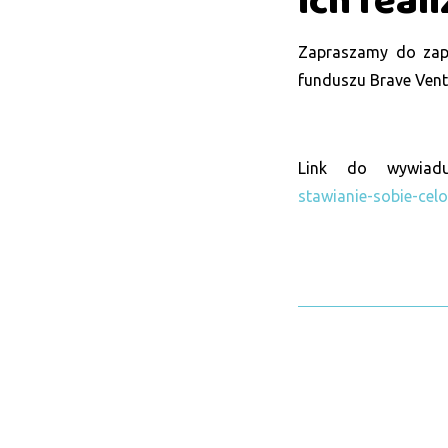
ich real
Zapraszamy do zap
funduszu Brave Vent
Link do wywia
stawianie-sobie-celo